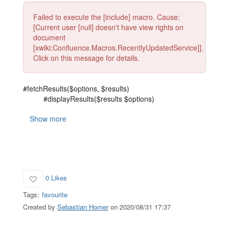
Failed to execute the [include] macro. Cause:
[Current user [null] doesn't have view rights on
document
[xwiki:Confluence.Macros.RecentlyUpdatedService]].
Click on this message for details.
#fetchResults($options, $results)
#displayResults($results $options)
Show more
0 Likes
Tags:
favourite
Created by
Sebastian Homer
on 2020/08/31 17:37