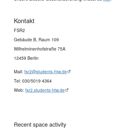
Kontakt
FSR2
Gebäude B, Raum 109
Wilhelminenhofstraße 75A
12459 Berlin
Mail:
fsr2@students-htw.de
Tel: 030/5019 4364
Web:
fsr2.students-htw.de
Recent space activity