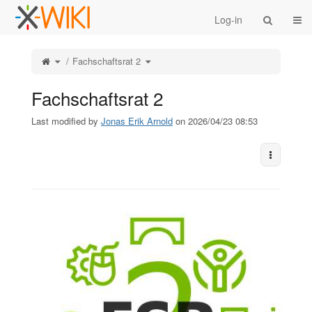
Home
Togg
Log-in
Toggle
Toggle
Fachschaftsrat 2
the
the
parent
hierarchy
tree
tree
of
under
Fachschaftsrat
Fachschaftsrat
2.
2.
Fachschaftsrat 2
Last modified by
Jonas Erik Arnold
on 2026/04/23 08:53
More Act