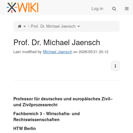
Home
Togg
Log-in
Toggle
Toggle
Prof. Dr. Michael Jaensch
the
the
parent
hierarchy
tree
tree
of
under
Prof.
Prof.
Dr.
Dr.
Prof. Dr. Michael Jaensch
Michael
Michael
Jaensch.
Jaensch.
Last modified by
Michael Jaensch
on 2026/05/21 20:12
More Act
Professor für deutsches und europäisches Zivil–
und Zivilprozessrecht
Fachbereich 3 - Wirtschafts- und
Rechtswissenschaften
HTW Berlin