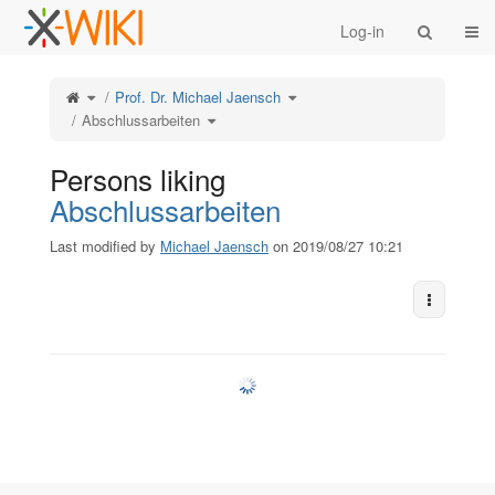
Home
Togg
Log-in
Toggle
Toggle
Prof. Dr. Michael Jaensch
the
the
parent
hierarchy
tree
Toggle
tree
Abschlussarbeiten
of
the
under
Abschlussarbeiten.
hierarchy
Prof.
tree
Dr.
under
Michael
Abschlussarbeiten.
Jaensch.
Persons liking
Abschlussarbeiten
Last modified by
Michael Jaensch
on 2019/08/27 10:21
More Act